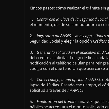
Cincos pasos: cómo realizar el trámite sin 
1.
Contar con la Clave de la Seguridad Social
el momento, desde su computadora o celula
2.
Ingresar a mi ANSES – web y app – (lunes a
Seguridad Social y elegir la opción
Créditos 
3.
Generar la solicitud en el aplicativo mi AN
del crédito a solicitar. Luego de finalizada l
notificación al teléfono celular para reingre
código con el que tendrán que acercarse a u
4.
Con el código, a una oficina de ANSES
: de
lapso de 10 días. Pasado ese tiempo, el códi
solicitud a través de
mi ANSES
.
5.
Finalización del trámite
: una vez que la s
hábiles se acreditará el monto solicitado en