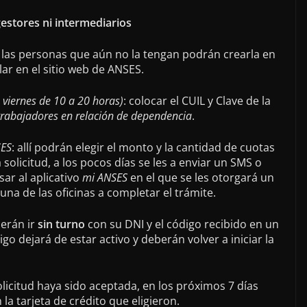
gestores ni intermediarios
: las personas que aún no la tengan podrán crearla en
r en el sitio web de ANSES.
 viernes de 10 a 20 horas)
: colocar el CUIL y Clave de la
trabajadores en relación de dependencia
.
SES
: allí podrán elegir el monto y la cantidad de cuotas
a solicitud, a los pocos días se les a enviar un SMS o
sar al aplicativo
mi ANSES
en el que se les otorgará un
na de las oficinas a completar el trámite.
berán ir
sin turno
con su DNI y el código recibido en un
go dejará de estar activo y deberán volver a iniciar la
olicitud haya sido aceptada, en los próximos 7 días
 la tarjeta de crédito que eligieron.