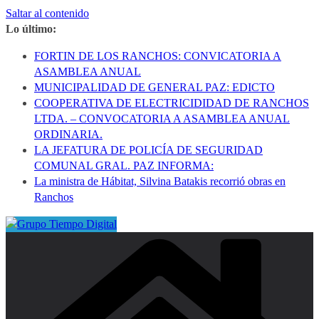
Saltar al contenido
Lo último:
FORTIN DE LOS RANCHOS: CONVICATORIA A
ASAMBLEA ANUAL
MUNICIPALIDAD DE GENERAL PAZ: EDICTO
COOPERATIVA DE ELECTRICIDIDAD DE RANCHOS
LTDA. – CONVOCATORIA A ASAMBLEA ANUAL
ORDINARIA.
LA JEFATURA DE POLICÍA DE SEGURIDAD
COMUNAL GRAL. PAZ INFORMA:
La ministra de Hábitat, Silvina Batakis recorrió obras en
Ranchos